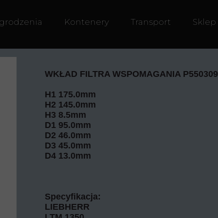
grodzenia
Kontenery
Transport
Sklep
WKŁAD FILTRA WSPOMAGANIA P550309
H1
175.0mm
H2
145.0mm
H3
8.5mm
D1
95.0mm
D2
46.0mm
D3
45.0mm
D4
13.0mm
Specyfikacja:
LIEBHERR
LTM 1350