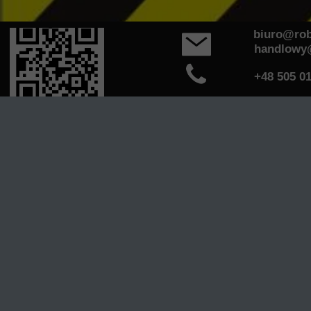
biuro@rob-k
handlowy@ro
+48 505 011