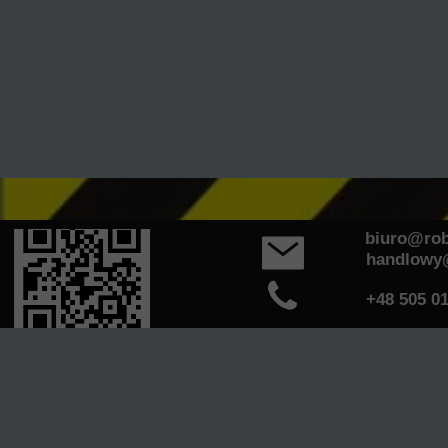
biuro@rob-k
handlowy@ro
+48 505 011