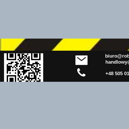
biuro@rob-k
handlowy@ro
+48 505 011