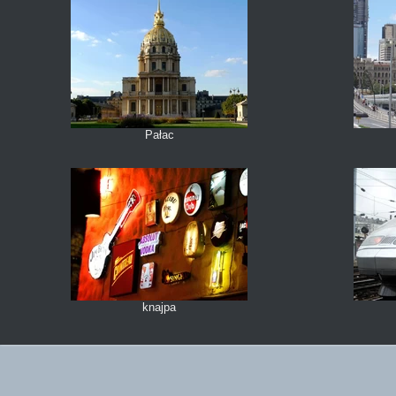
Pałac
knajpa